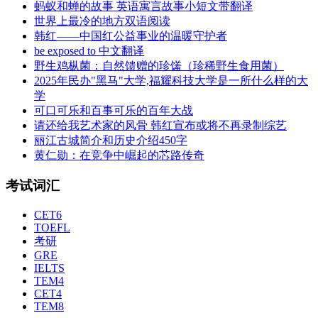
蚂蚁和蝉的故事 英语寓言故事小短文带翻译
世界上最冷的地方双语阅读
韩红——中国红公益事业的温暖守护者
be exposed to 中文翻译
野生鸡枞菌：自然馈赠的珍馐（珍稀野生食用菌）
2025年民办"黑马"大学,福耀科技大学是一所什么样的大
学
可口可乐和百事可乐的百年大战
请还给我艺术家的风骨 韩红宣布或将不再录制综艺
丽江古城简介和历史介绍450字
黄仁勋：在竞争中崛起的芯路传奇
考试词汇
CET6
TOEFL
考研
GRE
IELTS
TEM4
CET4
TEM8