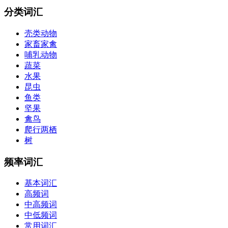
分类词汇
壳类动物
家畜家禽
哺乳动物
蔬菜
水果
昆虫
鱼类
坚果
禽鸟
爬行两栖
树
频率词汇
基本词汇
高频词
中高频词
中低频词
常用词汇