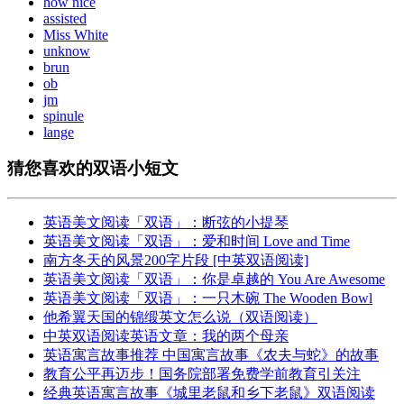
how nice
assisted
Miss White
unknow
brun
ob
jm
spinule
lange
猜您喜欢的双语小短文
英语美文阅读「双语」：断弦的小提琴
英语美文阅读「双语」：爱和时间 Love and Time
南方冬天的风景200字片段 [中英双语阅读]
英语美文阅读「双语」：你是卓越的 You Are Awesome
英语美文阅读「双语」：一只木碗 The Wooden Bowl
他希翼天国的锦缎英文怎么说（双语阅读）
中英双语阅读英语文章：我的两个母亲
英语寓言故事推荐 中国寓言故事《农夫与蛇》的故事
教育公平再迈步！国务院部署免费学前教育引关注
经典英语寓言故事《城里老鼠和乡下老鼠》双语阅读