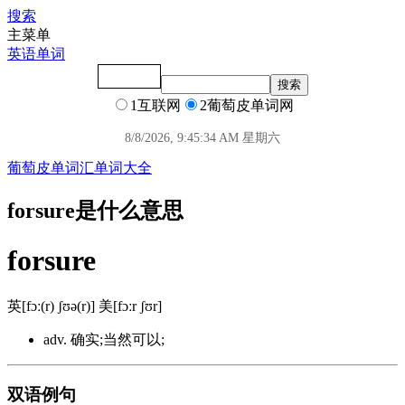
搜索
主菜单
英语单词
1互联网
2葡萄皮单词网
8/8/2026, 9:45:34 AM 星期六
葡萄皮单词汇
单词大全
forsure是什么意思
forsure
英[fɔː(r) ʃʊə(r)] 美[fɔːr ʃʊr]
adv. 确实;当然可以;
双语例句