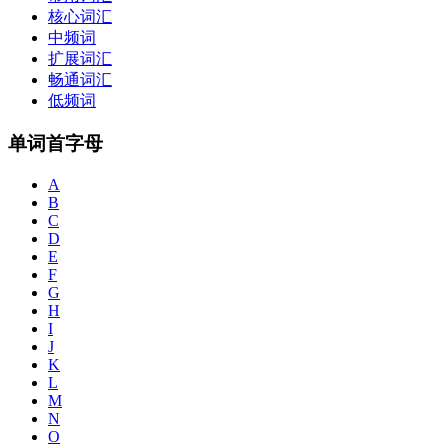
核心词汇
中频词
扩展词汇
畅通词汇
低频词
单词首字母
A
B
C
D
E
F
G
H
I
J
K
L
M
N
O